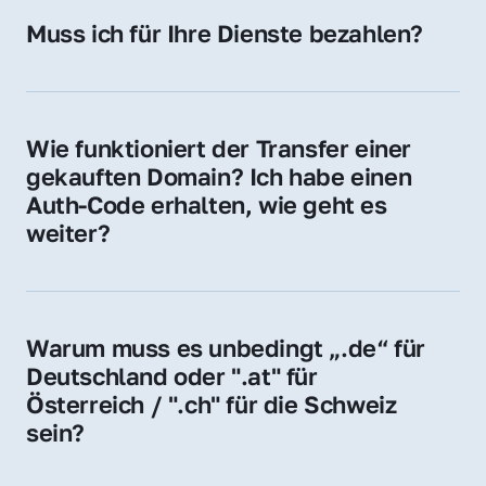
Hosting-Anbieter) fallen geringe laufende 
Muss ich für Ihre Dienste bezahlen?
Gebühren an. Diese bewegen sich für .de 
Nein, bei uns zahlen Sie nur den Kaufpreis 
Domains bei ca. 5€ / Jahr
der Domain – ohne zusätzliche Vermittlungs- 
oder Servicegebühren.
Wie funktioniert der Transfer einer 
gekauften Domain? Ich habe einen 
Auth-Code erhalten, wie geht es 
weiter?
Mit dem Auth-Code beauftragen Sie Ihren 
Provider, die Domain zu übernehmen. Gerne 
begleiten wir Sie bei diesem einfachen und 
Warum muss es unbedingt „.de“ für 
schnellen Prozess.
Deutschland oder ".at" für 
Österreich / ".ch" für die Schweiz 
sein?
Diese Endungen stehen für regionale 