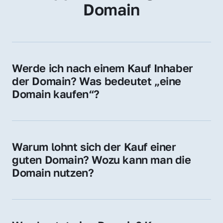
Domain
Werde ich nach einem Kauf Inhaber 
der Domain? Was bedeutet „eine 
Domain kaufen“?
Ja, Sie werden der offizielle Domain-Inhaber. 
Sie erhalten alle Rechte zur Nutzung, 
Verwaltung oder Weiterveräußerung der 
Warum lohnt sich der Kauf einer 
Domain.
guten Domain? Wozu kann man die 
Domain nutzen?
Eine starke Domain steigert Sichtbarkeit, 
Vertrauen und Markenwert. Nutzen Sie sie 
für Ihre Website, Weiterleitung, E-Mail-