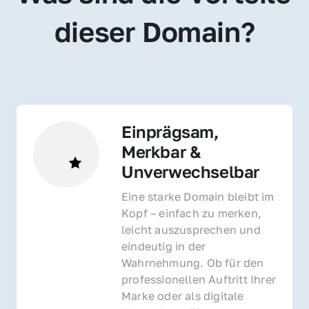
dieser Domain?
Einprägsam, 
Merkbar & 
Unverwechselbar
Eine starke Domain bleibt im 
Kopf – einfach zu merken, 
leicht auszusprechen und 
eindeutig in der 
Wahrnehmung. Ob für den 
professionellen Auftritt Ihrer 
Marke oder als digitale 