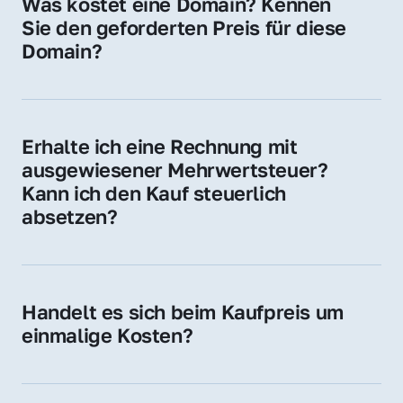
Was kostet eine Domain? Kennen 
Adressen oder als digitale Investition.
Sie den geforderten Preis für diese 
Domain?
Der Preis variiert je nach Domain. Für diese 
Domain liegt ein konkreter Kaufpreis vor – 
kontaktieren Sie uns gerne für ein 
Erhalte ich eine Rechnung mit 
unverbindliches Angebot.
ausgewiesener Mehrwertsteuer? 
Kann ich den Kauf steuerlich 
absetzen?
Ja, Sie erhalten eine Rechnung mit MwSt. 
Für Unternehmen ist der Kauf in der Regel 
steuerlich absetzbar.
Handelt es sich beim Kaufpreis um 
einmalige Kosten?
Ja. Der Kaufpreis ist einmalig. Nur beim 
späteren Betrieb der Domain (z. B. beim 